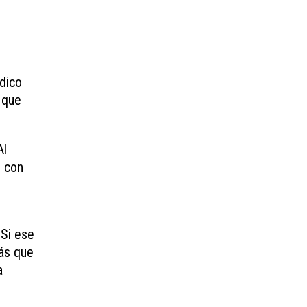
dico
 que
Al
s con
 Si ese
más que
a