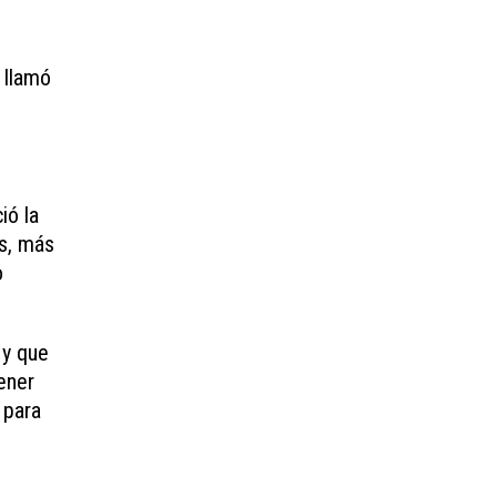
 llamó
l
ió la
as, más
o
 y que
tener
 para