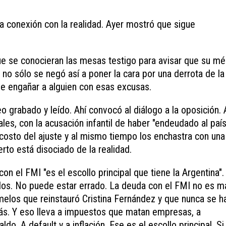
la conexión con la realidad. Ayer mostró que sigue
e se conocieran las mesas testigo para avisar que su mé
no sólo se negó así a poner la cara por una derrota de la
de engañar a alguien con esas excusas.
grabado y leído. Ahí convocó al diálogo a la oposición. 
es, con la acusación infantil de haber "endeudado al paí
 costo del ajuste y al mismo tiempo los enchastra con una
rto está disociado de la realidad.
n el FMI "es el escollo principal que tiene la Argentina".
idos. No puede estar errado. La deuda con el FMI no es 
melos que reinstauró Cristina Fernández y que nunca se h
ás. Y eso lleva a impuestos que matan empresas, a
o. A default y a inflación. Ese es el escollo principal. Si