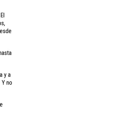
 El
os,
desde
hasta
a y a
 Y no
te