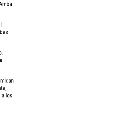
l Amba
l
obés
o.
la
 midan
te,
 a los